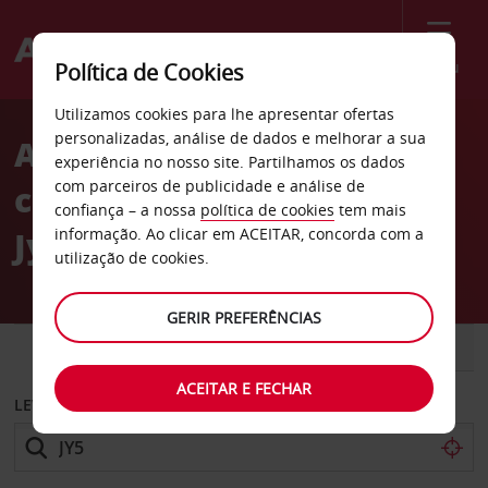
Menu
Política de Cookies
Welcome
Utilizamos cookies para lhe apresentar ofertas
to
personalizadas, análise de dados e melhorar a sua
Aluguer de
Avis
experiência no nosso site. Partilhamos os dados
com parceiros de publicidade e análise de
carros Seppalankangas
confiança – a nossa
política de cookies
tem mais
Jyväskylä
informação. Ao clicar em ACEITAR, concorda com a
utilização de cookies.
GERIR PREFERÊNCIAS
CARRO
COMERCIAIS
ACEITAR E FECHAR
LEVANTAR EM