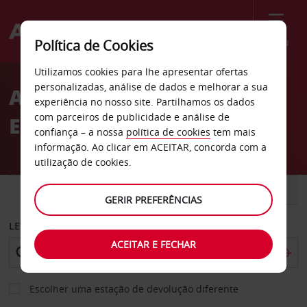
Menu
Política de Cookies
Welcome
Utilizamos cookies para lhe apresentar ofertas
to
personalizadas, análise de dados e melhorar a sua
Aluguer de carros Koskelo
Avis
experiência no nosso site. Partilhamos os dados
com parceiros de publicidade e análise de
Espoo
confiança – a nossa
política de cookies
tem mais
informação. Ao clicar em ACEITAR, concorda com a
utilização de cookies.
CARRO
COMERCIAIS
GERIR PREFERÊNCIAS
LEVANTAR EM
ACEITAR E FECHAR
Escolher uma estação de devolução diferente