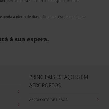
 perfeito para si estará à sua espera pronto a
 ainda à oferta de dias adicionais. Escolha o dia e a
stá à sua espera.
S
PRINCIPAIS ESTAÇÕES EM
AEROPORTOS
AEROPORTO DE LISBOA