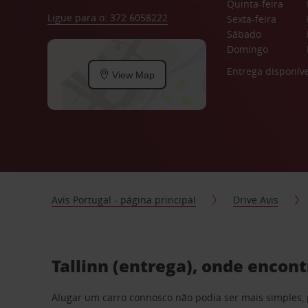
Quinta-feira
Ligue para o: 372 6058222
Sexta-feira
Sábado
Domingo
Entrega disponíve
View Map
Avis Portugal - página principal
Drive Avis
Tallinn (entrega), onde encon
Alugar um carro connosco não podia ser mais simples, 