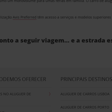
o um monovolume para umas férias em família. O carro de aluguer
elização
Avis Preferred
têm acesso a serviços e modelos superiores e
ronto a seguir viagem… e a estrada e
PODEMOS OFERECER
PRINCIPAIS DESTINO
IS NO ALUGUER DE
ALUGUER DE CARROS LISBOA
ALUGUER DE CARROS PORTO