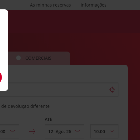
As minhas reservas
Informações
COMERCIAIS
 de devolução diferente
ATÉ