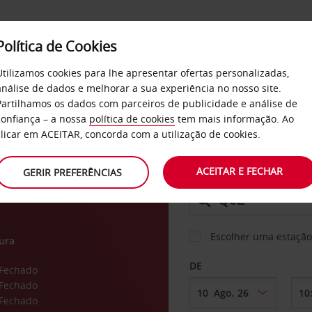
Política de Cookies
SERVIÇOS
EMPRESAS
SELF SERVICE
Utilizamos cookies para lhe apresentar ofertas personalizadas,
análise de dados e melhorar a sua experiência no nosso site.
Partilhamos os dados com parceiros de publicidade e análise de
confiança – a nossa
política de cookies
tem mais informação. Ao
CARRO
clicar em ACEITAR, concorda com a utilização de cookies.
entrega)
ACEITAR E FECHAR
GERIR PREFERÊNCIAS
LEVANTAR EM
Escolher uma estação
ura
DE
Fechado
Fechado
Fechado