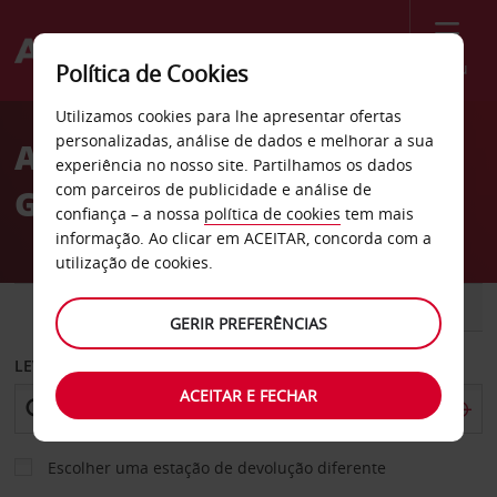
Menu
Política de Cookies
Welcome
Utilizamos cookies para lhe apresentar ofertas
to
personalizadas, análise de dados e melhorar a sua
Aluguer de carros La
Avis
experiência no nosso site. Partilhamos os dados
com parceiros de publicidade e análise de
Gomera
confiança – a nossa
política de cookies
tem mais
informação. Ao clicar em ACEITAR, concorda com a
utilização de cookies.
CARRO
COMERCIAIS
GERIR PREFERÊNCIAS
LEVANTAR EM
ACEITAR E FECHAR
Escolher uma estação de devolução diferente