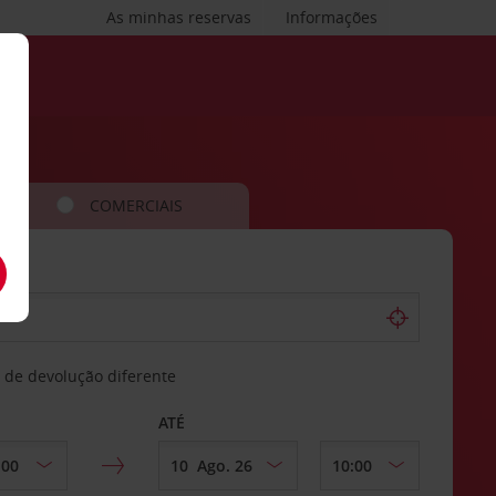
As minhas reservas
Informações
COMERCIAIS
 de devolução diferente
ATÉ