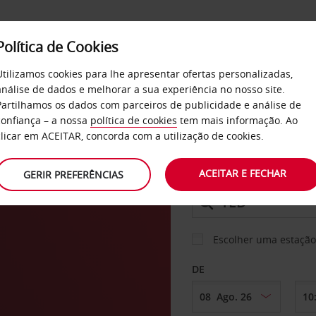
Política de Cookies
SERVIÇOS
EMPRESAS
SELF SERVICE
Utilizamos cookies para lhe apresentar ofertas personalizadas,
análise de dados e melhorar a sua experiência no nosso site.
Partilhamos os dados com parceiros de publicidade e análise de
confiança – a nossa
política de cookies
tem mais informação. Ao
CARRO
clicar em ACEITAR, concorda com a utilização de cookies.
e
ACEITAR E FECHAR
GERIR PREFERÊNCIAS
LEVANTAR EM
Escolher uma estação
DE