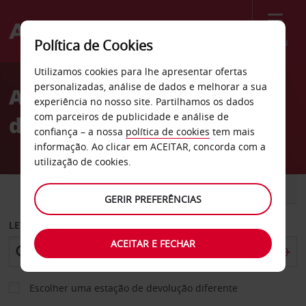
Menu
Política de Cookies
Welcome
Utilizamos cookies para lhe apresentar ofertas
to
personalizadas, análise de dados e melhorar a sua
Aluguer de carros Cidade
Avis
experiência no nosso site. Partilhamos os dados
com parceiros de publicidade e análise de
de Randers
confiança – a nossa
política de cookies
tem mais
informação. Ao clicar em ACEITAR, concorda com a
utilização de cookies.
CARRO
COMERCIAIS
GERIR PREFERÊNCIAS
LEVANTAR EM
ACEITAR E FECHAR
Escolher uma estação de devolução diferente