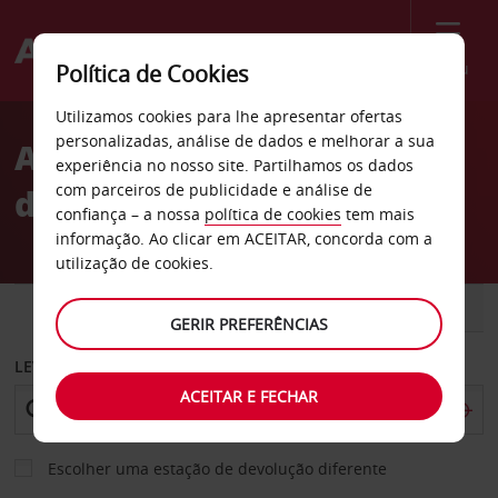
Menu
Política de Cookies
Welcome
Utilizamos cookies para lhe apresentar ofertas
to
personalizadas, análise de dados e melhorar a sua
Aluguer de carros cidade
Avis
experiência no nosso site. Partilhamos os dados
com parceiros de publicidade e análise de
de Aalborg
confiança – a nossa
política de cookies
tem mais
informação. Ao clicar em ACEITAR, concorda com a
utilização de cookies.
CARRO
COMERCIAIS
GERIR PREFERÊNCIAS
LEVANTAR EM
ACEITAR E FECHAR
Escolher uma estação de devolução diferente