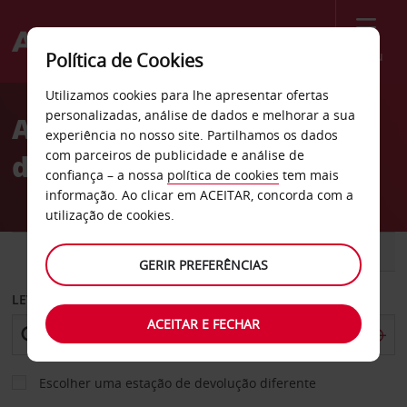
Menu
Política de Cookies
Welcome
Utilizamos cookies para lhe apresentar ofertas
to
personalizadas, análise de dados e melhorar a sua
Aluguer de carros Cidade
Avis
experiência no nosso site. Partilhamos os dados
com parceiros de publicidade e análise de
de Limassol
confiança – a nossa
política de cookies
tem mais
informação. Ao clicar em ACEITAR, concorda com a
utilização de cookies.
CARRO
COMERCIAIS
GERIR PREFERÊNCIAS
LEVANTAR EM
ACEITAR E FECHAR
Escolher uma estação de devolução diferente