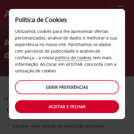
Menu
Política de Cookies
Welcome
Utilizamos cookies para lhe apresentar ofertas
to
personalizadas, análise de dados e melhorar a sua
Aluguer de carros cidade
Avis
experiência no nosso site. Partilhamos os dados
com parceiros de publicidade e análise de
de Baku
confiança – a nossa
política de cookies
tem mais
informação. Ao clicar em ACEITAR, concorda com a
utilização de cookies.
CARRO
COMERCIAIS
GERIR PREFERÊNCIAS
LEVANTAR EM
ACEITAR E FECHAR
Escolher uma estação de devolução diferente