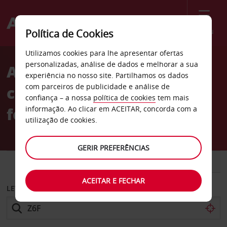
Menu
Política de Cookies
Welcome
Utilizamos cookies para lhe apresentar ofertas
to
personalizadas, análise de dados e melhorar a sua
Aluguer de
Avis
experiência no nosso site. Partilhamos os dados
com parceiros de publicidade e análise de
carros Avis Estação
confiança – a nossa
política de cookies
tem mais
ferroviária de Viena
informação. Ao clicar em ACEITAR, concorda com a
utilização de cookies.
GERIR PREFERÊNCIAS
CARRO
COMERCIAIS
ACEITAR E FECHAR
LEVANTAR EM