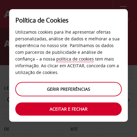
Menu
Política de Cookies
Welcome
Utilizamos cookies para lhe apresentar ofertas
to
personalizadas, análise de dados e melhorar a sua
Aluguer de carros Zossen
Avis
experiência no nosso site. Partilhamos os dados
com parceiros de publicidade e análise de
confiança – a nossa
política de cookies
tem mais
informação. Ao clicar em ACEITAR, concorda com a
CARRO
COMERCIAIS
utilização de cookies.
LEVANTAR EM
GERIR PREFERÊNCIAS
ACEITAR E FECHAR
Escolher uma estação de devolução diferente
DE
ATÉ