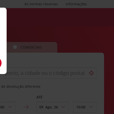
As minhas reservas
Informações
COMERCIAIS
 de devolução diferente
ATÉ