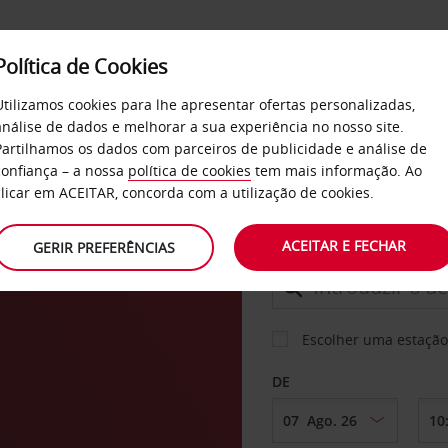
Política de Cookies
SERVIÇOS
EMPRESAS
SELF SERVICE
Utilizamos cookies para lhe apresentar ofertas personalizadas,
análise de dados e melhorar a sua experiência no nosso site.
Partilhamos os dados com parceiros de publicidade e análise de
os
confiança – a nossa
política de cookies
tem mais informação. Ao
CARRO
clicar em ACEITAR, concorda com a utilização de cookies.
ACEITAR E FECHAR
GERIR PREFERÊNCIAS
LEVANTAR EM
Escolher uma estação
DE