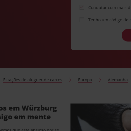
Condutor com mais d
Tenho um código de 
Estações de aluguer de carros
Europa
Alemanha
ros em Würzburg
sigo em mente
abemos que está ansioso por se