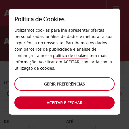
Menu
Política de Cookies
Welcome
Utilizamos cookies para lhe apresentar ofertas
to
personalizadas, análise de dados e melhorar a sua
Aluguer de carros Wesel
Avis
experiência no nosso site. Partilhamos os dados
com parceiros de publicidade e análise de
confiança – a nossa
política de cookies
tem mais
informação. Ao clicar em ACEITAR, concorda com a
CARRO
COMERCIAIS
utilização de cookies.
LEVANTAR EM
GERIR PREFERÊNCIAS
ACEITAR E FECHAR
Escolher uma estação de devolução diferente
DE
ATÉ