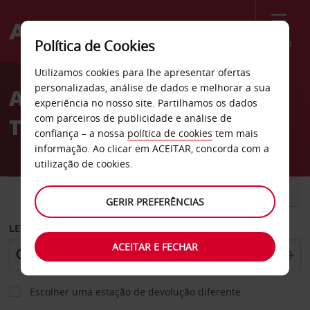
Menu
Política de Cookies
Welcome
Utilizamos cookies para lhe apresentar ofertas
to
personalizadas, análise de dados e melhorar a sua
Aluguer de carros
Avis
experiência no nosso site. Partilhamos os dados
com parceiros de publicidade e análise de
Tangermünde
confiança – a nossa
política de cookies
tem mais
informação. Ao clicar em ACEITAR, concorda com a
utilização de cookies.
CARRO
COMERCIAIS
GERIR PREFERÊNCIAS
LEVANTAR EM
ACEITAR E FECHAR
Escolher uma estação de devolução diferente