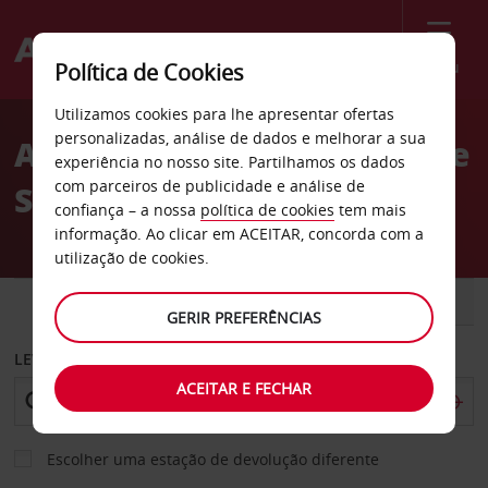
Menu
Política de Cookies
Welcome
Utilizamos cookies para lhe apresentar ofertas
to
personalizadas, análise de dados e melhorar a sua
Aluguer de carros Norte de
Avis
experiência no nosso site. Partilhamos os dados
com parceiros de publicidade e análise de
Stendal
confiança – a nossa
política de cookies
tem mais
informação. Ao clicar em ACEITAR, concorda com a
utilização de cookies.
CARRO
COMERCIAIS
GERIR PREFERÊNCIAS
LEVANTAR EM
ACEITAR E FECHAR
Escolher uma estação de devolução diferente