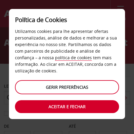
Menu
Política de Cookies
Welcome
Utilizamos cookies para lhe apresentar ofertas
to
personalizadas, análise de dados e melhorar a sua
Aluguer de carros Schwedt
Avis
experiência no nosso site. Partilhamos os dados
com parceiros de publicidade e análise de
confiança – a nossa
política de cookies
tem mais
informação. Ao clicar em ACEITAR, concorda com a
CARRO
COMERCIAIS
utilização de cookies.
LEVANTAR EM
GERIR PREFERÊNCIAS
ACEITAR E FECHAR
Escolher uma estação de devolução diferente
DE
ATÉ