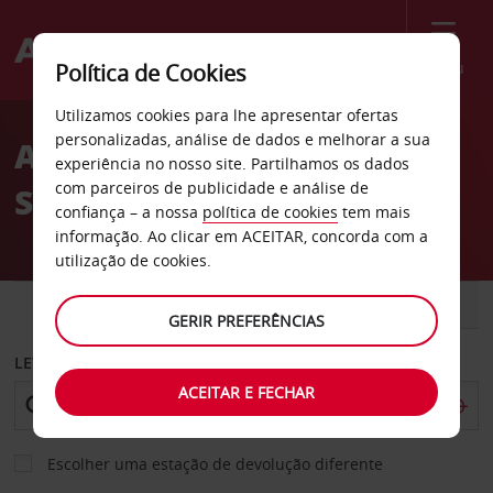
Menu
Política de Cookies
Welcome
Utilizamos cookies para lhe apresentar ofertas
to
personalizadas, análise de dados e melhorar a sua
Aluguer de carros
Avis
experiência no nosso site. Partilhamos os dados
com parceiros de publicidade e análise de
Schwandorf
confiança – a nossa
política de cookies
tem mais
informação. Ao clicar em ACEITAR, concorda com a
utilização de cookies.
CARRO
COMERCIAIS
GERIR PREFERÊNCIAS
LEVANTAR EM
ACEITAR E FECHAR
Escolher uma estação de devolução diferente