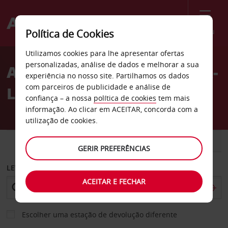
Menu
Política de Cookies
Welcome
Utilizamos cookies para lhe apresentar ofertas
to
personalizadas, análise de dados e melhorar a sua
Aluguer de carros Rostock-
Avis
experiência no nosso site. Partilhamos os dados
com parceiros de publicidade e análise de
Laage
confiança – a nossa
política de cookies
tem mais
informação. Ao clicar em ACEITAR, concorda com a
utilização de cookies.
CARRO
COMERCIAIS
GERIR PREFERÊNCIAS
LEVANTAR EM
ACEITAR E FECHAR
Escolher uma estação de devolução diferente