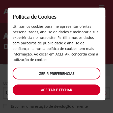
Menu
Política de Cookies
Welcome
Utilizamos cookies para lhe apresentar ofertas
to
personalizadas, análise de dados e melhorar a sua
Aluguer de carros Ribnitz
Avis
experiência no nosso site. Partilhamos os dados
com parceiros de publicidade e análise de
Damgarten
confiança – a nossa
política de cookies
tem mais
informação. Ao clicar em ACEITAR, concorda com a
utilização de cookies.
CARRO
COMERCIAIS
GERIR PREFERÊNCIAS
LEVANTAR EM
ACEITAR E FECHAR
Escolher uma estação de devolução diferente