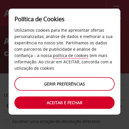
Menu
Política de Cookies
Welcome
Utilizamos cookies para lhe apresentar ofertas
to
personalizadas, análise de dados e melhorar a sua
Aluguer de
Avis
experiência no nosso site. Partilhamos os dados
com parceiros de publicidade e análise de
carros Reutlingen
confiança – a nossa
política de cookies
tem mais
informação. Ao clicar em ACEITAR, concorda com a
utilização de cookies.
CARRO
COMERCIAIS
GERIR PREFERÊNCIAS
LEVANTAR EM
ACEITAR E FECHAR
Escolher uma estação de devolução diferente