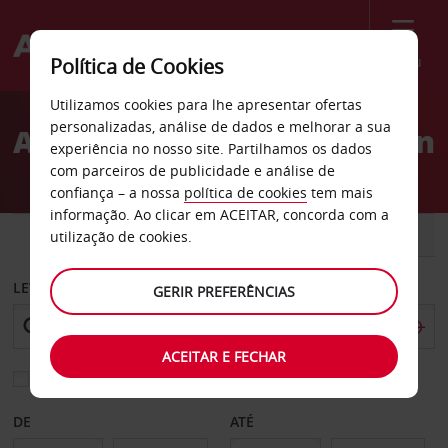
Menu
Política de Cookies
Welcome
Utilizamos cookies para lhe apresentar ofertas
to
personalizadas, análise de dados e melhorar a sua
Aluguer de carros Ratingen
Avis
experiência no nosso site. Partilhamos os dados
com parceiros de publicidade e análise de
confiança – a nossa
política de cookies
tem mais
informação. Ao clicar em ACEITAR, concorda com a
CARRO
COMERCIAIS
utilização de cookies.
LEVANTAR EM
GERIR PREFERÊNCIAS
ACEITAR E FECHAR
Escolher uma estação de devolução diferente
DE
ATÉ