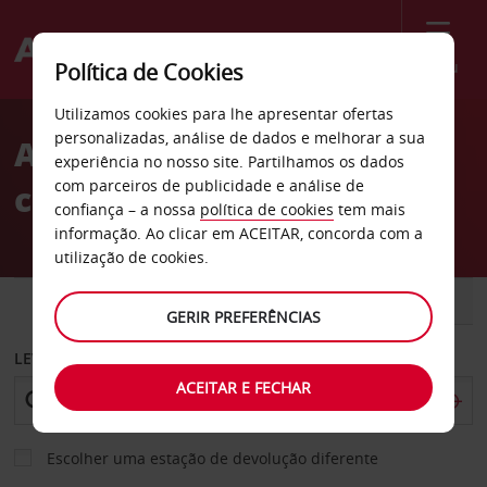
Menu
Política de Cookies
Welcome
Utilizamos cookies para lhe apresentar ofertas
to
personalizadas, análise de dados e melhorar a sua
Aluguer de
Avis
experiência no nosso site. Partilhamos os dados
com parceiros de publicidade e análise de
carros Pfaffenhofen
confiança – a nossa
política de cookies
tem mais
informação. Ao clicar em ACEITAR, concorda com a
utilização de cookies.
CARRO
COMERCIAIS
GERIR PREFERÊNCIAS
LEVANTAR EM
ACEITAR E FECHAR
Escolher uma estação de devolução diferente