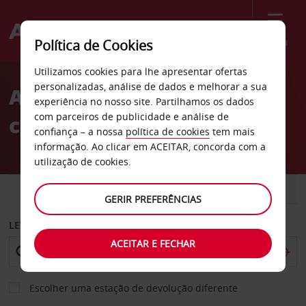
Menu
Política de Cookies
Welcome
Utilizamos cookies para lhe apresentar ofertas
to
personalizadas, análise de dados e melhorar a sua
Aluguer de
Avis
experiência no nosso site. Partilhamos os dados
com parceiros de publicidade e análise de
carros Offenburg
confiança – a nossa
política de cookies
tem mais
informação. Ao clicar em ACEITAR, concorda com a
utilização de cookies.
CARRO
COMERCIAIS
GERIR PREFERÊNCIAS
LEVANTAR EM
ACEITAR E FECHAR
Escolher uma estação de devolução diferente