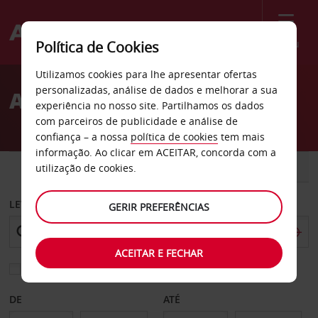
Menu
Política de Cookies
Welcome
Utilizamos cookies para lhe apresentar ofertas
to
personalizadas, análise de dados e melhorar a sua
Aluguer de carros Nauen
Avis
experiência no nosso site. Partilhamos os dados
com parceiros de publicidade e análise de
confiança – a nossa
política de cookies
tem mais
informação. Ao clicar em ACEITAR, concorda com a
CARRO
COMERCIAIS
utilização de cookies.
LEVANTAR EM
GERIR PREFERÊNCIAS
ACEITAR E FECHAR
Escolher uma estação de devolução diferente
DE
ATÉ