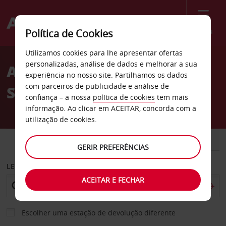
Menu
Política de Cookies
Welcome
Utilizamos cookies para lhe apresentar ofertas
to
personalizadas, análise de dados e melhorar a sua
Aluguer de carros
Avis
experiência no nosso site. Partilhamos os dados
com parceiros de publicidade e análise de
Suedlohn
confiança – a nossa
política de cookies
tem mais
informação. Ao clicar em ACEITAR, concorda com a
utilização de cookies.
CARRO
COMERCIAIS
GERIR PREFERÊNCIAS
LEVANTAR EM
ACEITAR E FECHAR
Escolher uma estação de devolução diferente