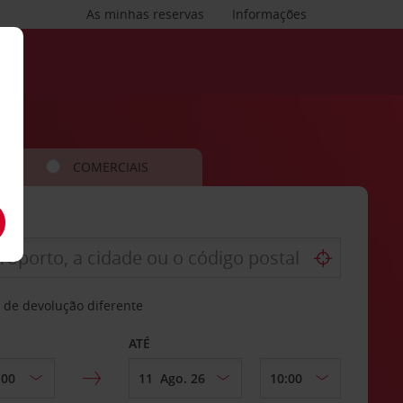
As minhas reservas
Informações
COMERCIAIS
 de devolução diferente
ATÉ