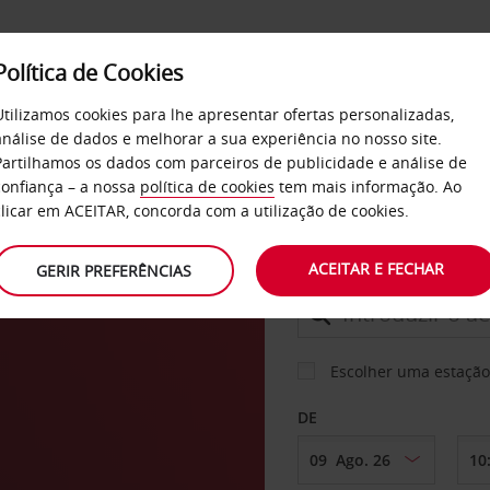
Política de Cookies
SERVIÇOS
EMPRESAS
SELF SERVICE
Utilizamos cookies para lhe apresentar ofertas personalizadas,
análise de dados e melhorar a sua experiência no nosso site.
Partilhamos os dados com parceiros de publicidade e análise de
os
confiança – a nossa
política de cookies
tem mais informação. Ao
CARRO
clicar em ACEITAR, concorda com a utilização de cookies.
ach
ACEITAR E FECHAR
GERIR PREFERÊNCIAS
LEVANTAR EM
Escolher uma estação
DE