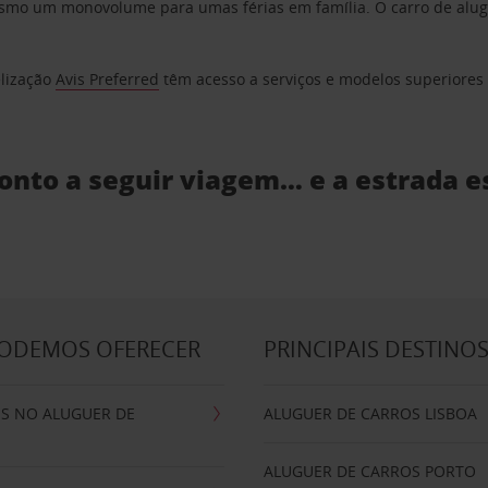
o um monovolume para umas férias em família. O carro de aluguer
elização
Avis Preferred
têm acesso a serviços e modelos superiores e
ronto a seguir viagem… e a estrada e
PODEMOS OFERECER
PRINCIPAIS DESTINO
IS NO ALUGUER DE
ALUGUER DE CARROS LISBOA
ALUGUER DE CARROS PORTO