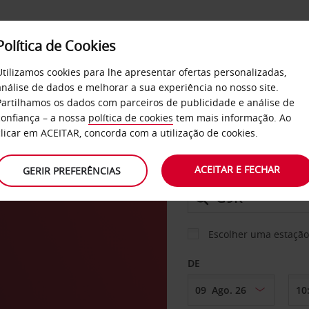
Política de Cookies
SERVIÇOS
EMPRESAS
SELF SERVICE
Utilizamos cookies para lhe apresentar ofertas personalizadas,
análise de dados e melhorar a sua experiência no nosso site.
Partilhamos os dados com parceiros de publicidade e análise de
os
confiança – a nossa
política de cookies
tem mais informação. Ao
CARRO
clicar em ACEITAR, concorda com a utilização de cookies.
ACEITAR E FECHAR
GERIR PREFERÊNCIAS
LEVANTAR EM
Escolher uma estação
DE