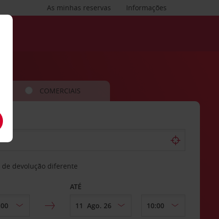
As minhas reservas
Informações
COMERCIAIS
 de devolução diferente
ATÉ