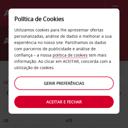
Menu
Política de Cookies
Welcome
Utilizamos cookies para lhe apresentar ofertas
to
personalizadas, análise de dados e melhorar a sua
Aluguer de carros Mainz
Avis
experiência no nosso site. Partilhamos os dados
com parceiros de publicidade e análise de
confiança – a nossa
política de cookies
tem mais
informação. Ao clicar em ACEITAR, concorda com a
CARRO
COMERCIAIS
utilização de cookies.
LEVANTAR EM
GERIR PREFERÊNCIAS
ACEITAR E FECHAR
Escolher uma estação de devolução diferente
DE
ATÉ