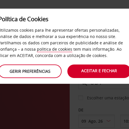
Política de Cookies
SERVIÇOS
EMPRESAS
SELF SERVICE
Utilizamos cookies para lhe apresentar ofertas personalizadas,
análise de dados e melhorar a sua experiência no nosso site.
Partilhamos os dados com parceiros de publicidade e análise de
confiança – a nossa
política de cookies
tem mais informação. Ao
CARRO
clicar em ACEITAR, concorda com a utilização de cookies.
ACEITAR E FECHAR
GERIR PREFERÊNCIAS
LEVANTAR EM
Escolher uma estação
DE