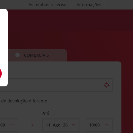
As minhas reservas
Informações
COMERCIAIS
 de devolução diferente
ATÉ