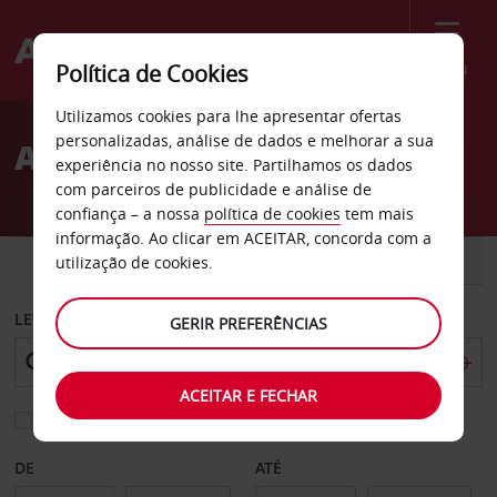
Menu
Política de Cookies
Welcome
Utilizamos cookies para lhe apresentar ofertas
to
personalizadas, análise de dados e melhorar a sua
Aluguer de carros Lage
Avis
experiência no nosso site. Partilhamos os dados
com parceiros de publicidade e análise de
confiança – a nossa
política de cookies
tem mais
informação. Ao clicar em ACEITAR, concorda com a
CARRO
COMERCIAIS
utilização de cookies.
LEVANTAR EM
GERIR PREFERÊNCIAS
ACEITAR E FECHAR
Escolher uma estação de devolução diferente
DE
ATÉ