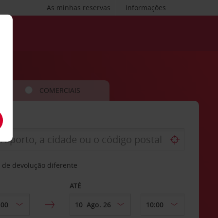
As minhas reservas
Informações
COMERCIAIS
 de devolução diferente
ATÉ