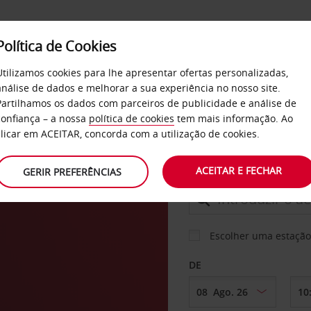
Política de Cookies
SERVIÇOS
EMPRESAS
SELF SERVICE
Utilizamos cookies para lhe apresentar ofertas personalizadas,
análise de dados e melhorar a sua experiência no nosso site.
Partilhamos os dados com parceiros de publicidade e análise de
confiança – a nossa
política de cookies
tem mais informação. Ao
CARRO
clicar em ACEITAR, concorda com a utilização de cookies.
eim
ACEITAR E FECHAR
GERIR PREFERÊNCIAS
LEVANTAR EM
Escolher uma estação
DE