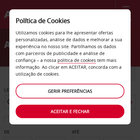
Menu
Política de Cookies
Welcome
Utilizamos cookies para lhe apresentar ofertas
to
personalizadas, análise de dados e melhorar a sua
Aluguer de carros Jena
Avis
experiência no nosso site. Partilhamos os dados
com parceiros de publicidade e análise de
confiança – a nossa
política de cookies
tem mais
informação. Ao clicar em ACEITAR, concorda com a
CARRO
COMERCIAIS
utilização de cookies.
LEVANTAR EM
GERIR PREFERÊNCIAS
ACEITAR E FECHAR
Escolher uma estação de devolução diferente
DE
ATÉ