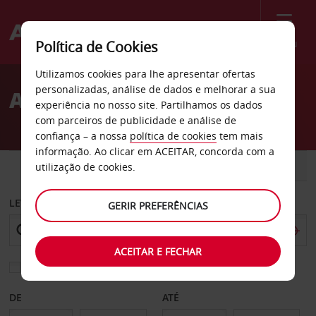
Menu
Política de Cookies
Welcome
Utilizamos cookies para lhe apresentar ofertas
to
personalizadas, análise de dados e melhorar a sua
Aluguer de carros Hahn
Avis
experiência no nosso site. Partilhamos os dados
com parceiros de publicidade e análise de
confiança – a nossa
política de cookies
tem mais
informação. Ao clicar em ACEITAR, concorda com a
CARRO
COMERCIAIS
utilização de cookies.
LEVANTAR EM
GERIR PREFERÊNCIAS
ACEITAR E FECHAR
Escolher uma estação de devolução diferente
DE
ATÉ