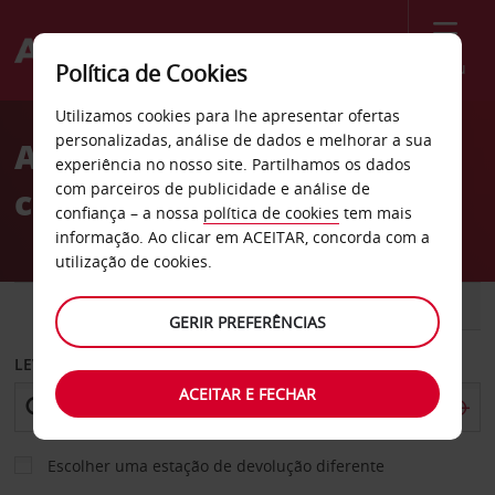
Menu
Política de Cookies
Welcome
Utilizamos cookies para lhe apresentar ofertas
to
personalizadas, análise de dados e melhorar a sua
Aluguer de
Avis
experiência no nosso site. Partilhamos os dados
com parceiros de publicidade e análise de
carros Friedrichshafen
confiança – a nossa
política de cookies
tem mais
informação. Ao clicar em ACEITAR, concorda com a
utilização de cookies.
CARRO
COMERCIAIS
GERIR PREFERÊNCIAS
LEVANTAR EM
ACEITAR E FECHAR
Escolher uma estação de devolução diferente