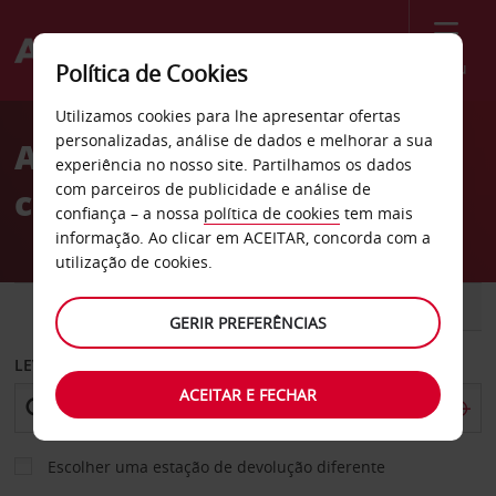
Menu
Política de Cookies
Welcome
Utilizamos cookies para lhe apresentar ofertas
to
personalizadas, análise de dados e melhorar a sua
Aluguer de
Avis
experiência no nosso site. Partilhamos os dados
com parceiros de publicidade e análise de
carros Düsseldorf
confiança – a nossa
política de cookies
tem mais
informação. Ao clicar em ACEITAR, concorda com a
utilização de cookies.
CARRO
COMERCIAIS
GERIR PREFERÊNCIAS
LEVANTAR EM
ACEITAR E FECHAR
Escolher uma estação de devolução diferente