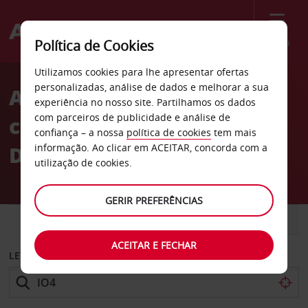
Menu
Política de Cookies
Welcome
Utilizamos cookies para lhe apresentar ofertas
to
personalizadas, análise de dados e melhorar a sua
Aluguer de
Avis
experiência no nosso site. Partilhamos os dados
com parceiros de publicidade e análise de
carros Angerhausen em
confiança – a nossa
política de cookies
tem mais
Duisburg
informação. Ao clicar em ACEITAR, concorda com a
utilização de cookies.
GERIR PREFERÊNCIAS
CARRO
COMERCIAIS
ACEITAR E FECHAR
LEVANTAR EM