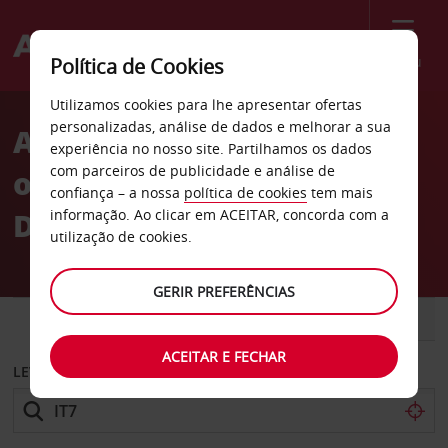
Menu
Política de Cookies
Welcome
Utilizamos cookies para lhe apresentar ofertas
to
personalizadas, análise de dados e melhorar a sua
Aluguer de carros centro-
Avis
experiência no nosso site. Partilhamos os dados
com parceiros de publicidade e análise de
oeste da cidade de
confiança – a nossa
política de cookies
tem mais
Dortmund
informação. Ao clicar em ACEITAR, concorda com a
utilização de cookies.
GERIR PREFERÊNCIAS
CARRO
COMERCIAIS
ACEITAR E FECHAR
LEVANTAR EM