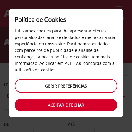
Menu
Política de Cookies
Welcome
Utilizamos cookies para lhe apresentar ofertas
to
personalizadas, análise de dados e melhorar a sua
Aluguer de carros Dessau
Avis
experiência no nosso site. Partilhamos os dados
com parceiros de publicidade e análise de
confiança – a nossa
política de cookies
tem mais
informação. Ao clicar em ACEITAR, concorda com a
CARRO
COMERCIAIS
utilização de cookies.
LEVANTAR EM
GERIR PREFERÊNCIAS
ACEITAR E FECHAR
Escolher uma estação de devolução diferente
DE
ATÉ