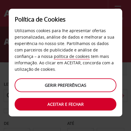
Menu
Política de Cookies
Welcome
Utilizamos cookies para lhe apresentar ofertas
to
personalizadas, análise de dados e melhorar a sua
Aluguer de carros Celle
Avis
experiência no nosso site. Partilhamos os dados
com parceiros de publicidade e análise de
confiança – a nossa
política de cookies
tem mais
informação. Ao clicar em ACEITAR, concorda com a
CARRO
COMERCIAIS
utilização de cookies.
LEVANTAR EM
GERIR PREFERÊNCIAS
ACEITAR E FECHAR
Escolher uma estação de devolução diferente
DE
ATÉ