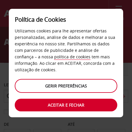
Menu
Política de Cookies
Welcome
Utilizamos cookies para lhe apresentar ofertas
to
personalizadas, análise de dados e melhorar a sua
Aluguer de carros Bünde
Avis
experiência no nosso site. Partilhamos os dados
com parceiros de publicidade e análise de
confiança – a nossa
política de cookies
tem mais
informação. Ao clicar em ACEITAR, concorda com a
CARRO
COMERCIAIS
utilização de cookies.
LEVANTAR EM
GERIR PREFERÊNCIAS
ACEITAR E FECHAR
Escolher uma estação de devolução diferente
DE
ATÉ