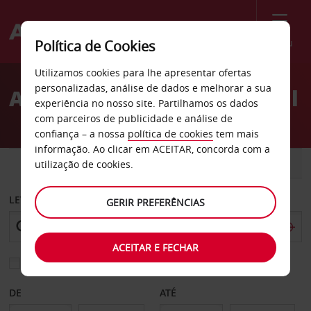
Menu
Política de Cookies
Welcome
Utilizamos cookies para lhe apresentar ofertas
to
personalizadas, análise de dados e melhorar a sua
Aluguer de carros Bruchsal
Avis
experiência no nosso site. Partilhamos os dados
com parceiros de publicidade e análise de
confiança – a nossa
política de cookies
tem mais
informação. Ao clicar em ACEITAR, concorda com a
CARRO
COMERCIAIS
utilização de cookies.
LEVANTAR EM
GERIR PREFERÊNCIAS
ACEITAR E FECHAR
Escolher uma estação de devolução diferente
DE
ATÉ