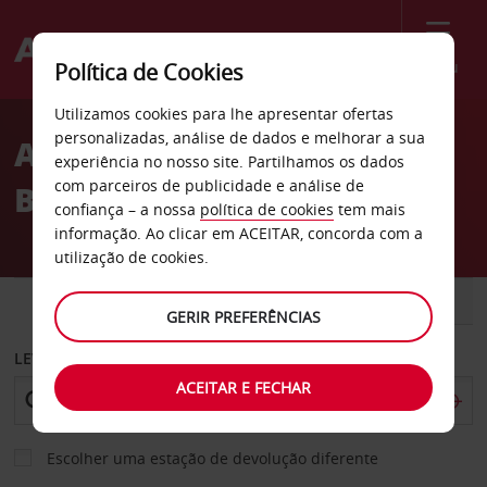
Menu
Política de Cookies
Welcome
Utilizamos cookies para lhe apresentar ofertas
to
personalizadas, análise de dados e melhorar a sua
Aluguer de carros em
Avis
experiência no nosso site. Partilhamos os dados
com parceiros de publicidade e análise de
Berlim Marzahn
confiança – a nossa
política de cookies
tem mais
informação. Ao clicar em ACEITAR, concorda com a
utilização de cookies.
CARRO
COMERCIAIS
GERIR PREFERÊNCIAS
LEVANTAR EM
ACEITAR E FECHAR
Escolher uma estação de devolução diferente