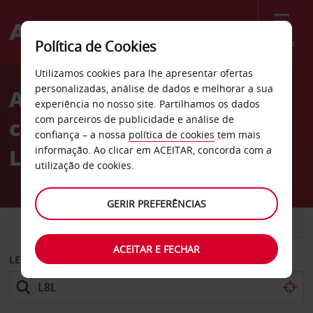
Menu
Política de Cookies
Welcome
Utilizamos cookies para lhe apresentar ofertas
to
personalizadas, análise de dados e melhorar a sua
Aluguer de
Avis
experiência no nosso site. Partilhamos os dados
com parceiros de publicidade e análise de
carros Aeroporto de Kings
confiança – a nossa
política de cookies
tem mais
Land O’Lakes
informação. Ao clicar em ACEITAR, concorda com a
utilização de cookies.
GERIR PREFERÊNCIAS
CARRO
COMERCIAIS
ACEITAR E FECHAR
LEVANTAR EM