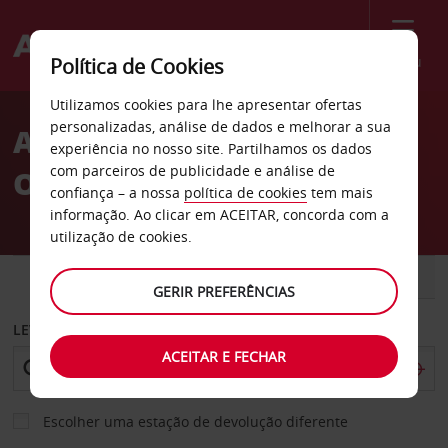
Menu
Política de Cookies
Welcome
Utilizamos cookies para lhe apresentar ofertas
to
personalizadas, análise de dados e melhorar a sua
Aluguer de carros Land
Avis
experiência no nosso site. Partilhamos os dados
com parceiros de publicidade e análise de
O’Lakes
confiança – a nossa
política de cookies
tem mais
informação. Ao clicar em ACEITAR, concorda com a
utilização de cookies.
CARRO
COMERCIAIS
GERIR PREFERÊNCIAS
LEVANTAR EM
ACEITAR E FECHAR
Escolher uma estação de devolução diferente