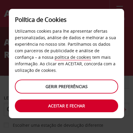
Menu
Política de Cookies
Welcome
Utilizamos cookies para lhe apresentar ofertas
to
personalizadas, análise de dados e melhorar a sua
Aluguer de carros Sears
Avis
experiência no nosso site. Partilhamos os dados
com parceiros de publicidade e análise de
Redmond
confiança – a nossa
política de cookies
tem mais
informação. Ao clicar em ACEITAR, concorda com a
utilização de cookies.
CARRO
COMERCIAIS
GERIR PREFERÊNCIAS
LEVANTAR EM
ACEITAR E FECHAR
Escolher uma estação de devolução diferente