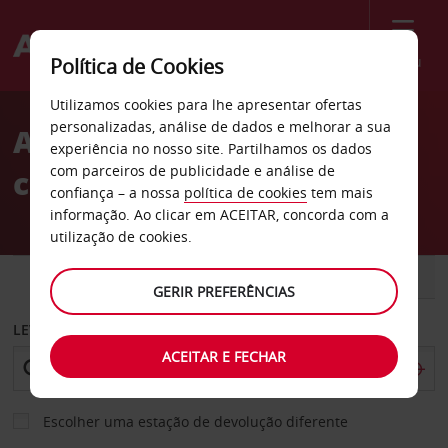
Menu
Política de Cookies
Welcome
Utilizamos cookies para lhe apresentar ofertas
to
personalizadas, análise de dados e melhorar a sua
Aluguer de
Avis
experiência no nosso site. Partilhamos os dados
com parceiros de publicidade e análise de
carros Washington
confiança – a nossa
política de cookies
tem mais
informação. Ao clicar em ACEITAR, concorda com a
utilização de cookies.
CARRO
COMERCIAIS
GERIR PREFERÊNCIAS
LEVANTAR EM
ACEITAR E FECHAR
Escolher uma estação de devolução diferente