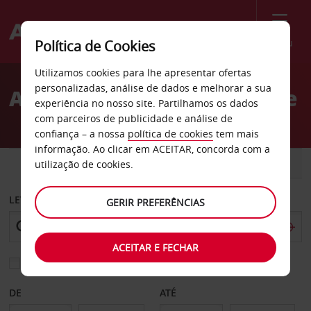
Menu
Política de Cookies
Welcome
Utilizamos cookies para lhe apresentar ofertas
to
personalizadas, análise de dados e melhorar a sua
Aluguer de carros Bellevue
Avis
experiência no nosso site. Partilhamos os dados
com parceiros de publicidade e análise de
confiança – a nossa
política de cookies
tem mais
informação. Ao clicar em ACEITAR, concorda com a
CARRO
COMERCIAIS
utilização de cookies.
LEVANTAR EM
GERIR PREFERÊNCIAS
ACEITAR E FECHAR
Escolher uma estação de devolução diferente
DE
ATÉ