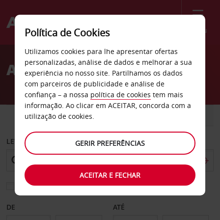
Menu
Política de Cookies
Welcome
Utilizamos cookies para lhe apresentar ofertas
to
personalizadas, análise de dados e melhorar a sua
Aluguer de carros Plano
Avis
experiência no nosso site. Partilhamos os dados
com parceiros de publicidade e análise de
confiança – a nossa
política de cookies
tem mais
informação. Ao clicar em ACEITAR, concorda com a
CARRO
COMERCIAIS
utilização de cookies.
LEVANTAR EM
GERIR PREFERÊNCIAS
ACEITAR E FECHAR
Escolher uma estação de devolução diferente
DE
ATÉ