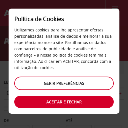
Menu
Política de Cookies
Welcome
Utilizamos cookies para lhe apresentar ofertas
to
personalizadas, análise de dados e melhorar a sua
Aluguer de carros Plano
Avis
experiência no nosso site. Partilhamos os dados
com parceiros de publicidade e análise de
confiança – a nossa
política de cookies
tem mais
informação. Ao clicar em ACEITAR, concorda com a
CARRO
COMERCIAIS
utilização de cookies.
LEVANTAR EM
GERIR PREFERÊNCIAS
ACEITAR E FECHAR
Escolher uma estação de devolução diferente
DE
ATÉ