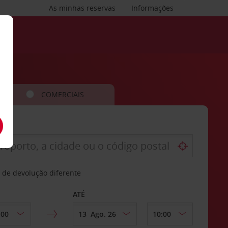
As minhas reservas
Informações
COMERCIAIS
 de devolução diferente
ATÉ