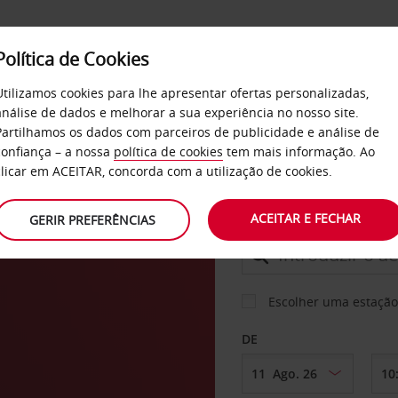
Política de Cookies
SERVIÇOS
EMPRESAS
SELF SERVICE
Utilizamos cookies para lhe apresentar ofertas personalizadas,
análise de dados e melhorar a sua experiência no nosso site.
Partilhamos os dados com parceiros de publicidade e análise de
confiança – a nossa
política de cookies
tem mais informação. Ao
CARRO
clicar em ACEITAR, concorda com a utilização de cookies.
port
ACEITAR E FECHAR
GERIR PREFERÊNCIAS
LEVANTAR EM
Escolher uma estação
DE